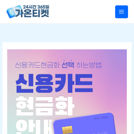
콘텐츠로
건너뛰기
신용카드현금화
제대로
알면
다릅니다
–
7가지
핵심
정보로
보는
현명한
선택법