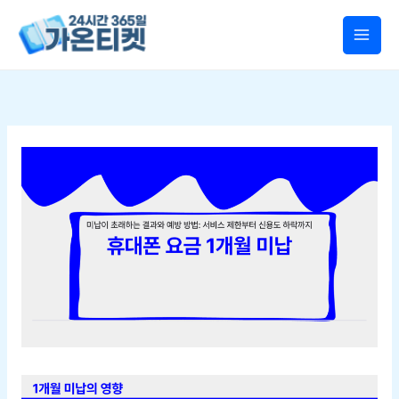
콘텐츠로
건너뛰기