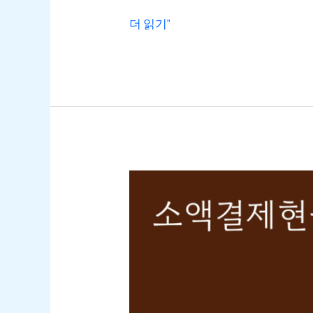
더 읽기"
소액결제현금화
–
2024년
각종
사례
탐구
No.1