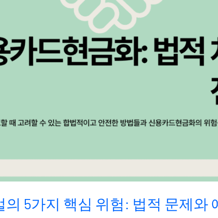
 5가지 핵심 위험: 법적 문제와